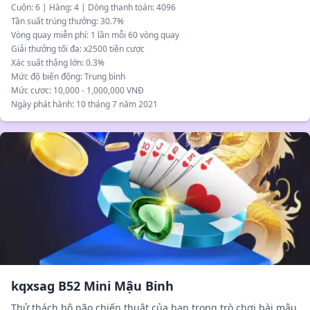
Cuộn: 6 | Hàng: 4 | Dòng thanh toán: 4096
Tần suất trúng thưởng: 30.7%
Vòng quay miễn phí: 1 lần mỗi 60 vòng quay
Giải thưởng tối đa: x2500 tiền cược
Xác suất thắng lớn: 0.3%
Mức độ biến động: Trung bình
Mức cược: 10,000 - 1,000,000 VNĐ
Ngày phát hành: 10 tháng 7 năm 2021
kqxsag B52 Mini Mậu Binh
Thử thách bộ não chiến thuật của bạn trong trò chơi bài mậu