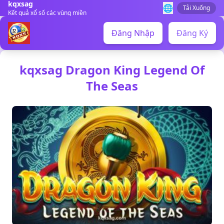
kqxsag
🌐
Tải Xuống
Kết quả xổ số các vùng miền
Đăng Nhập
Đăng Ký
kqxsag Dragon King Legend Of
The Seas